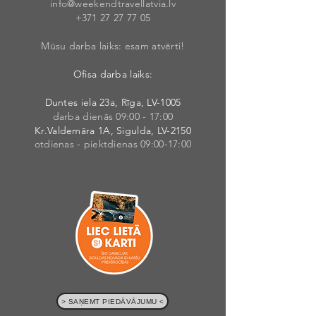
info@weekendt
rav
ellatvia.lv
+371 27 27 77
05
Mūsu darba laiks: esam atvērti!
Ofisa darba laiks:
Duntes iela 23a, Rīga, LV-1005
darba dienās 09:00 - 17:00
Kr.Valdemāra 1A, Sigulda, LV-2150
otdienas - piektdienas 09:00-17:00
> SAŅEMT PIEDĀVĀJUMU <