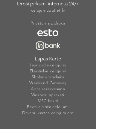
Droši pirkumi internetā 24/7
celojumuoutlet.lv
Privātuma politika
Lapas Karte
Jaungada ceļojumi
Eksotiskie ceļojumi
Skolēnu brīvlaiks
Weekend Getaway
Agrā rezervēšana
Viesnīcu apraksti
MSC kruīzi
Pēdējā brīža ceļojumi
Dāvanu kartes ceļojumiem