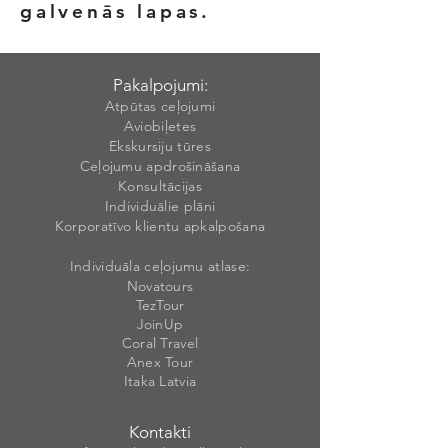
galvenās lapas.
Pakalpojumi:
Atpūtas ceļojumi
Aviobiļetes
Ekskursiju tūres
Ceļojumu apdrošināšana
Konsultācijas
Individuālie plāni
Korporatīvo klientu apkalpošana
Individuāla ceļojumu atlase:
Novatours
TezTour
JoinUp
Coral Travel
Anex Tour
Itaka Latvia
Kontakti