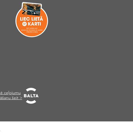
ē ceļojumu
āšanu šeit >
.