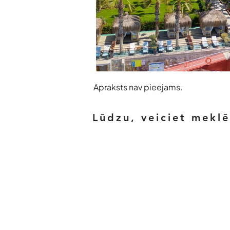
Apraksts nav pieejams.
Lūdzu, veiciet mekl