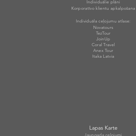
Individuālie plāni
Korporatīvo klientu apkalpošana
Individuāla ceļojumu atlase:
Novatours
TezTour
JoinUp
Coral Travel
Anex Tour
Itaka Latvia
Lapas Karte
Jaungada ceļojumi