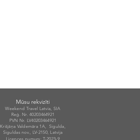
Mūsu rekvizīti
Weekend Travel Latvia, SIA
Reģ. Nr. 40203
46492
1
PVN Nr. LV40203464921
Krišjāņa Valdemāra 1A, Sigulda,
Siguldas nov., LV-2150, Latvija
Licences numurs
: T-20
2
3-9