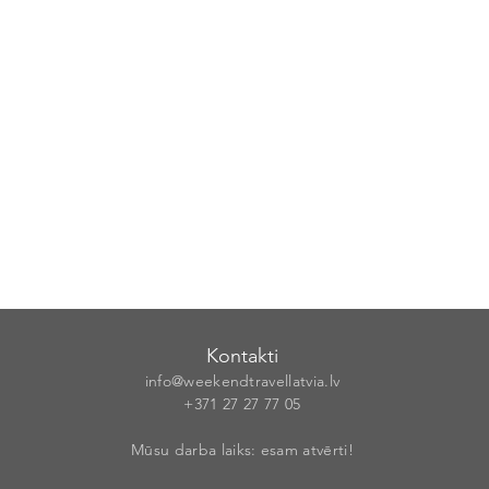
Kontakti
info@weekendt
rav
ellatvia.lv
+371 27 27 77
05
Mūsu darba laiks: esam atvērti!