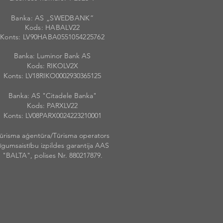
Banka: AS „SWEDBANK”
Kods: HABALV
22
Konts: LV90HABA055105422576
2
Banka: Luminor Bank AS
Kods: RIKOLV2X
Konts: LV18RIKO0002930365125
Banka: AS "Citadele Banka"
Kods: PARXLV22
Konts: LV08PARX0024223210001
ūrisma aģentūra/Tūrisma operators
īgumsaistību izpildes garantija AAS
"BALTA", polises Nr. 880217879.