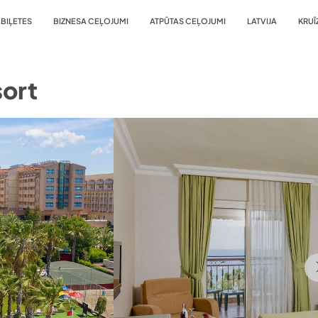
BIĻETES
BIZNESA CEĻOJUMI
ATPŪTAS CEĻOJUMI
LATVIJA
KRUĪ
sort