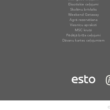
Eksotiskie ceļojumi
Skolēnu brīvlaiks
Weekend Getaway
Agrā rezervēšana
Viesnīcu apraksti
MSC kruīzi
Pēdējā brīža ceļojumi
Dāvanu kartes ceļojumiem
©