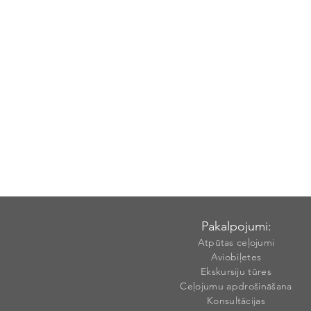
Pakalpojumi:
Atpūtas ceļojumi
Aviobiļetes
Ekskursiju tūres
Ceļojumu apdrošināšana
Konsultācijas