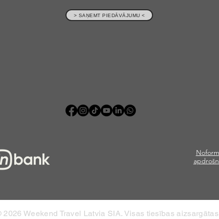
> SAŅEMT PIEDĀVĀJUMU <
Noform
apdrošn
 2026 Weekend Travel Latvia SIA. Visas tiesības aizsargātas