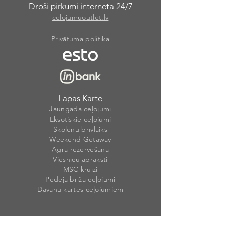
Droši pirkumi internetā 24/7
celojumuoutlet.lv
Privātuma politika
Lapas Karte
Jaungada ceļojumi
Eksotiskie ceļojumi
Skolēnu brīvlaiks
Weekend Getaway
Agrā rezervēšana
Viesnīcu apraksti
MSC kruīzi
Pēdējā brīža ceļojumi
Dāvanu kartes ceļojumiem