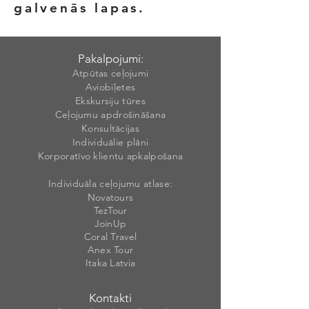
galvenās lapas.
Pakalpojumi:
Atpūtas ceļojumi
Aviobiļetes
Ekskursiju tūres
Ceļojumu apdrošināšana
Konsultācijas
Individuālie plāni
Korporatīvo klientu apkalpošana
Individuāla ceļojumu atlase:
Novatours
TezTour
JoinUp
Coral Travel
Anex Tour
Itaka Latvia
Kontakti