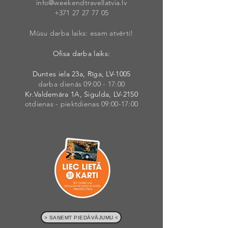
info@weekendt
rav
ellatvia.lv
+371 27 27 77
05
Mūsu darba laiks: esam atvērti!
Ofisa darba laiks:
Duntes iela 23a, Rīga, LV-1005
darba dienās 09:00 - 17:00
Kr.Valdemāra 1A, Sigulda, LV-2150
otdienas - piektdienas 09:00-17:00
> SAŅEMT PIEDĀVĀJUMU <