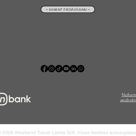
> SAŅEMT PIEDĀVĀJUMU <
Noform
apdrošn
 2026 Weekend Travel Latvia SIA. Visas tiesības aizsargātas