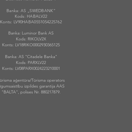
Banka: AS „SWEDBANK”
Kods: HABALV
22
Konts: LV90HABA055105422576
2
Banka: Luminor Bank AS
Kods: RIKOLV2X
Konts: LV18RIKO0002930365125
Banka: AS "Citadele Banka"
Kods: PARXLV22
Konts: LV08PARX0024223210001
ūrisma aģentūra/Tūrisma operators
īgumsaistību izpildes garantija AAS
"BALTA", polises Nr. 880217879.