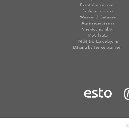
Eksotiskie ceļojumi
Skolēnu brīvlaiks
Weekend Getaway
Agrā rezervēšana
Viesnīcu apraksti
MSC kruīzi
Pēdējā brīža ceļojumi
Dāvanu kartes ceļojumiem
©