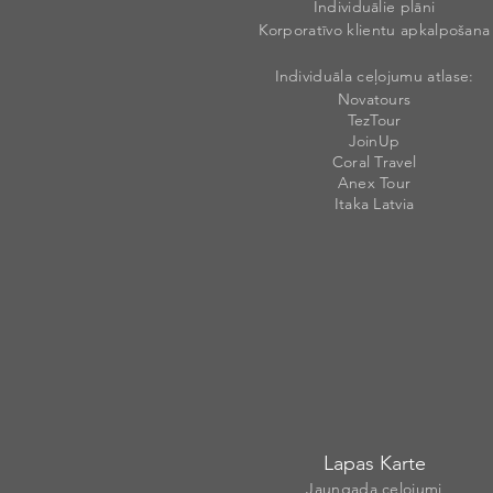
Individuālie plāni
Korporatīvo klientu apkalpošana
Individuāla ceļojumu atlase:
Novatours
TezTour
JoinUp
Coral Travel
Anex Tour
Itaka Latvia
Lapas Karte
Jaungada ceļojumi