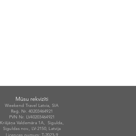
Mūsu rekvizīti
Weekend Travel Latvia, SIA
Reģ. Nr. 40203
46492
1
PVN Nr. LV40203464921
Krišjāņa Valdemāra 1A, Sigulda,
Siguldas nov., LV-2150, Latvija
Licences numurs
: T-20
2
3-9