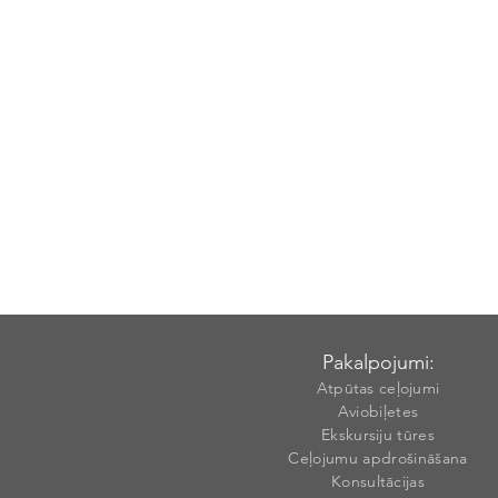
Pakalpojumi:
Atpūtas ceļojumi
Aviobiļetes
Ekskursiju tūres
Ceļojumu apdrošināšana
Konsultācijas