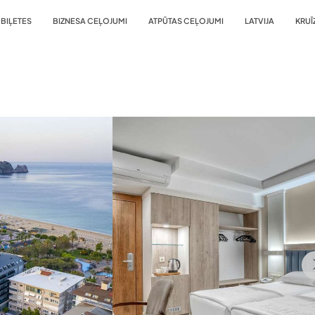
BIĻETES
BIZNESA CEĻOJUMI
ATPŪTAS CEĻOJUMI
LATVIJA
KRUĪ