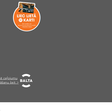
ē ceļojumu
āšanu šeit >
.