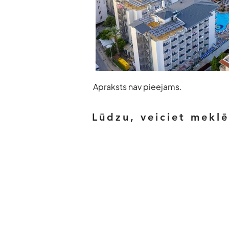
Apraksts nav pieejams.
Lūdzu, veiciet mekl