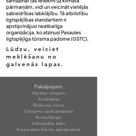
samazināt tās ietekmi uz klimata
pārmaiņām, vidi un veicināt vietējās
sabiedrības labklājību. Tā atbilstību
ilgtspējības standartiem ir
apstiprinājusi neatkarīga
organizācija, ko atzinusi Pasaules
ilgtspējīga tūrisma padome (GSTC).
Lūdzu, veiciet
meklēšanu no
galvenās lapas.
Pakalpojumi:
Atpūtas ceļojumi
Aviobiļetes
Ekskursiju tūres
Ceļojumu apdrošināšana
Konsultācijas
Individuālie plāni
Korporatīvo klientu apkalpošana