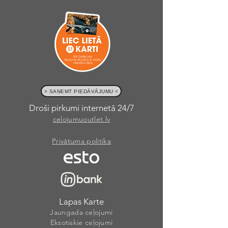
> SAŅEMT PIEDĀVĀJUMU <
Droši pirkumi internetā 24/7
celojumuoutlet.lv
Privātuma politika
Lapas Karte
Jaungada ceļojumi
Eksotiskie ceļojumi