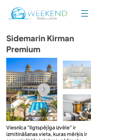
Sidemarin Kirman
Premium
Viesnīca "Ilgtspējīga izvēle" ir
izmitināšanas vieta, kuras mērķis ir