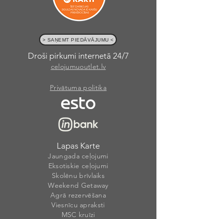
> SAŅEMT PIEDĀVĀJUMU <
Droši pirkumi internetā 24/7
celojumuoutlet.lv
Privātuma politika
Lapas Karte
Jaungada ceļojumi
Eksotiskie ceļojumi
Skolēnu brīvlaiks
Weekend Getaway
Agrā rezervēšana
Viesnīcu apraksti
MSC kruīzi