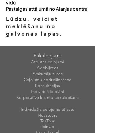
vidū
Pastaigas attālumā no Alanjas centra
Lūdzu, veiciet
meklēšanu no
galvenās lapas.
Pakalpojumi:
Atpūtas ceļojumi
Aviobiļetes
Ekskursiju tūres
Ceļojumu apdrošināšana
Konsultācijas
Individuālie plāni
Korporatīvo klientu apkalpošana
Individuāla ceļojumu atlase:
Novatours
TezTour
JoinUp
Coral Travel