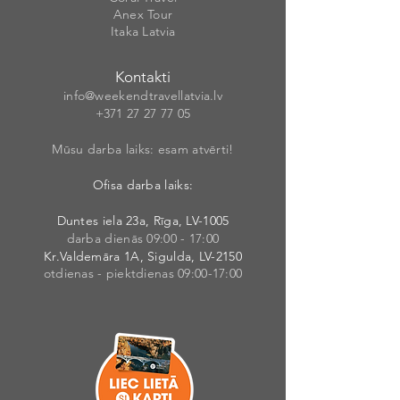
Anex Tour
Itaka Latvia
Kontakti
info@weekendt
rav
ellatvia.lv
+371 27 27 77
05
Mūsu darba laiks: esam atvērti!
Ofisa darba laiks:
Duntes iela 23a, Rīga, LV-1005
darba dienās 09:00 - 17:00
Kr.Valdemāra 1A, Sigulda, LV-2150
otdienas - piektdienas 09:00-17:00