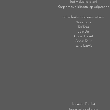
Individuālie plāni
Korporatīvo klientu apkalpošana
Individuāla ceļojumu atlase:
Novatours
TezTour
JoinUp
Coral Travel
Anex Tour
Itaka Latvia
Lapas Karte
Jaungada ceļojumi