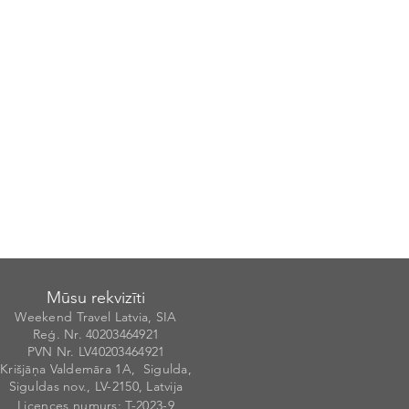
Mūsu rekvizīti
Weekend Travel Latvia, SIA
Reģ. Nr. 40203
46492
1
PVN Nr. LV40203464921
Krišjāņa Valdemāra 1A, Sigulda,
Siguldas nov., LV-2150, Latvija
Licences numurs
: T-20
2
3-9