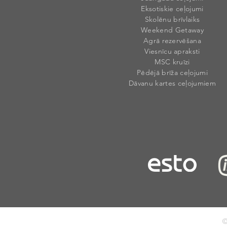
Eksotiskie ceļojumi
Skolēnu brīvlaiks
Weekend Getaway
Agrā rezervēšana
Viesnīcu apraksti
MSC kruīzi
Pēdējā brīža ceļojumi
Dāvanu kartes ceļojumiem
©