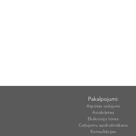
Pakalpojumi:
Atpūtas ceļojumi
Aviobiļetes
Ekskursiju tūres
Ceļojumu apdrošināšana
Konsultācijas