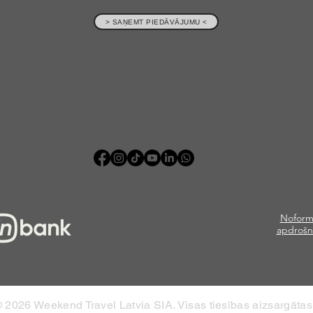
> SAŅEMT PIEDĀVĀJUMU <
Noform
apdrošn
 2026 Weekend Travel Latvia SIA. Visas tiesības aizsargātas