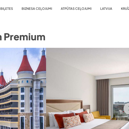
BIĻETES
BIZNESA CEĻOJUMI
ATPŪTAS CEĻOJUMI
LATVIJA
KRUĪ
n Premium