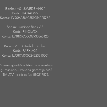
Banka: AS „SWEDBANK”
Kods: HABALV
22
Konts: LV90HABA055105422576
2
Banka: Luminor Bank AS
Kods: RIKOLV2X
Konts: LV18RIKO0002930365125
Banka: AS "Citadele Banka"
Kods: PARXLV22
Konts: LV08PARX0024223210001
ūrisma aģentūra/Tūrisma operators
īgumsaistību izpildes garantija AAS
"BALTA", polises Nr. 880217879.