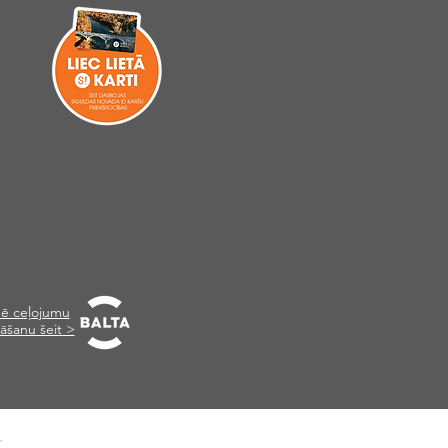
ē ceļojumu
āšanu šeit >
.