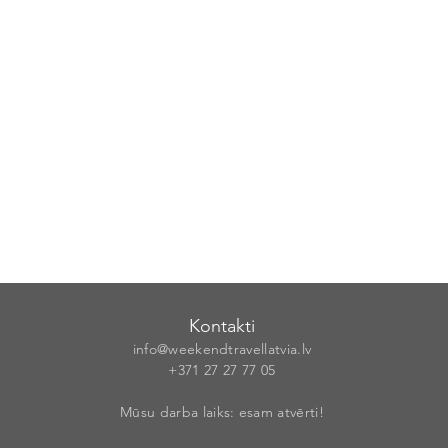
Kontakti
info@weekendt
rav
ellatvia.lv
+371 27 27 77
05
Mūsu darba laiks: esam atvērti!