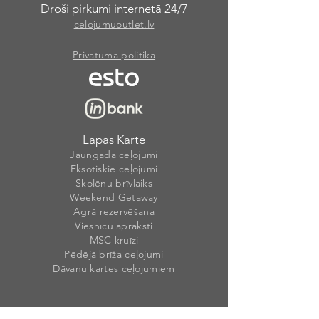
Droši pirkumi internetā 24/7
celojumuoutlet.lv
Privātuma politika
Lapas Karte
Jaungada ceļojumi
Eksotiskie ceļojumi
Skolēnu brīvlaiks
Weekend Getaway
Agrā rezervēšana
Viesnīcu apraksti
MSC kruīzi
Pēdējā brīža ceļojumi
Dāvanu kartes ceļojumiem