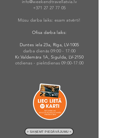
info@weekendt
rav
ellatvia.lv
+371 27 27 77
05
Mūsu darba laiks: esam atvērti!
Ofisa darba laiks:
Duntes iela 23a, Rīga, LV-1005
darba dienās 09:00 - 17:00
Kr.Valdemāra 1A, Sigulda, LV-2150
otdienas - piektdienas 09:00-17:00
> SAŅEMT PIEDĀVĀJUMU <