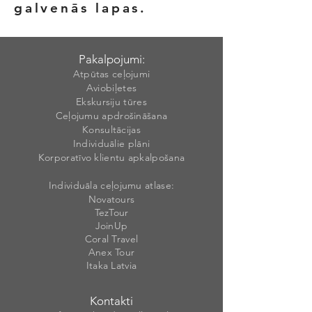
galvenās lapas.
Pakalpojumi:
Atpūtas ceļojumi
Aviobiļetes
Ekskursiju tūres
Ceļojumu apdrošināšana
Konsultācijas
Individuālie plāni
Korporatīvo klientu apkalpošana
Individuāla ceļojumu atlase:
Novatours
TezTour
JoinUp
Coral Travel
Anex Tour
Itaka Latvia
Kontakti