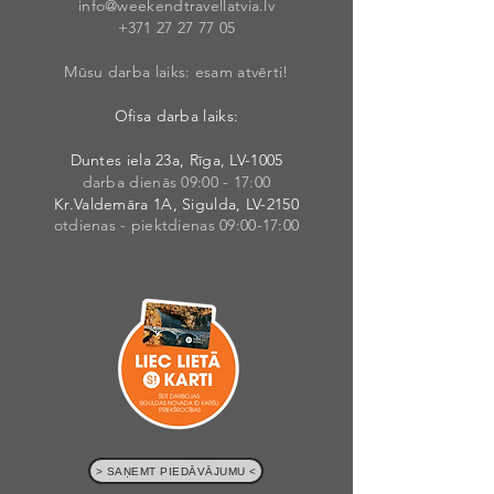
info@weekendt
rav
ellatvia.lv
+371 27 27 77
05
Mūsu darba laiks: esam atvērti!
Ofisa darba laiks:
Duntes iela 23a, Rīga, LV-1005
darba dienās 09:00 - 17:00
Kr.Valdemāra 1A, Sigulda, LV-2150
otdienas - piektdienas 09:00-17:00
> SAŅEMT PIEDĀVĀJUMU <