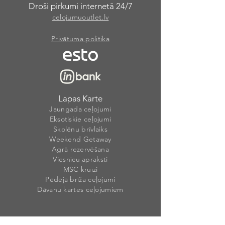
Droši pirkumi internetā 24/7
celojumuoutlet.lv
Privātuma politika
Lapas Karte
Jaungada ceļojumi
Eksotiskie ceļojumi
Skolēnu brīvlaiks
Weekend Getaway
Agrā rezervēšana
Viesnīcu apraksti
MSC kruīzi
Pēdējā brīža ceļojumi
Dāvanu kartes ceļojumiem