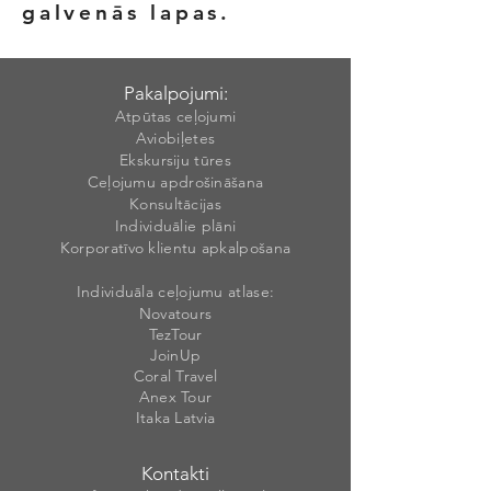
galvenās lapas.
Pakalpojumi:
Atpūtas ceļojumi
Aviobiļetes
Ekskursiju tūres
Ceļojumu apdrošināšana
Konsultācijas
Individuālie plāni
Korporatīvo klientu apkalpošana
Individuāla ceļojumu atlase:
Novatours
TezTour
JoinUp
Coral Travel
Anex Tour
Itaka Latvia
Kontakti