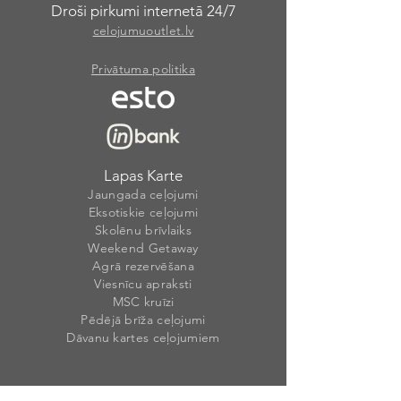
Droši pirkumi internetā 24/7
celojumuoutlet.lv
Privātuma politika
Lapas Karte
Jaungada ceļojumi
Eksotiskie ceļojumi
Skolēnu brīvlaiks
Weekend Getaway
Agrā rezervēšana
Viesnīcu apraksti
MSC kruīzi
Pēdējā brīža ceļojumi
Dāvanu kartes ceļojumiem