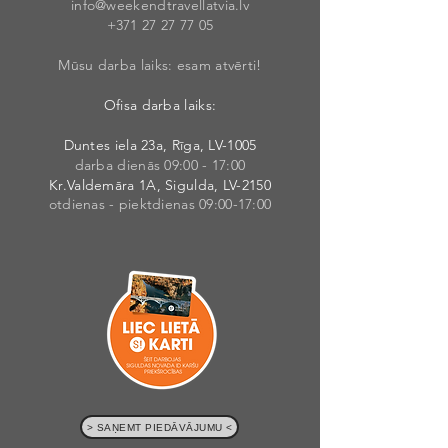
info@weekendt
rav
ellatvia.lv
+371 27 27 77
05
Mūsu darba laiks: esam atvērti!
Ofisa darba laiks:
Duntes iela 23a, Rīga, LV-1005
darba dienās 09:00 - 17:00
Kr.Valdemāra 1A, Sigulda, LV-2150
otdienas - piektdienas 09:00-17:00
> SAŅEMT PIEDĀVĀJUMU <