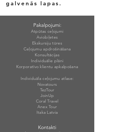
galvenās lapas.
Pakalpojumi:
Atpūtas ceļojumi
Aviobiļetes
Ekskursiju tūres
Ceļojumu apdrošināšana
Konsultācijas
Individuālie plāni
Korporatīvo klientu apkalpošana
Individuāla ceļojumu atlase:
Novatours
TezTour
JoinUp
Coral Travel
Anex Tour
Itaka Latvia
Kontakti