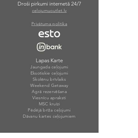
Droši pirkumi internetā 24/7
celojumuoutlet.lv
Privātuma politika
Lapas Karte
Jaungada ceļojumi
Eksotiskie ceļojumi
Skolēnu brīvlaiks
Weekend Getaway
Agrā rezervēšana
Viesnīcu apraksti
MSC kruīzi
Pēdējā brīža ceļojumi
Dāvanu kartes ceļojumiem