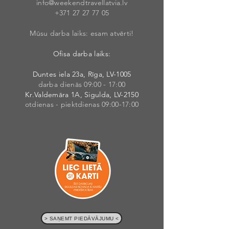
info@weekendt
rav
ellatvia.lv
+371 27 27 77
05
Mūsu darba laiks: esam atvērti!
Ofisa darba laiks:
Duntes iela 23a, Rīga, LV-1005
darba dienās 09:00 - 17:00
Kr.Valdemāra 1A, Sigulda, LV-2150
otdienas - piektdienas 09:00-17:00
> SAŅEMT PIEDĀVĀJUMU <