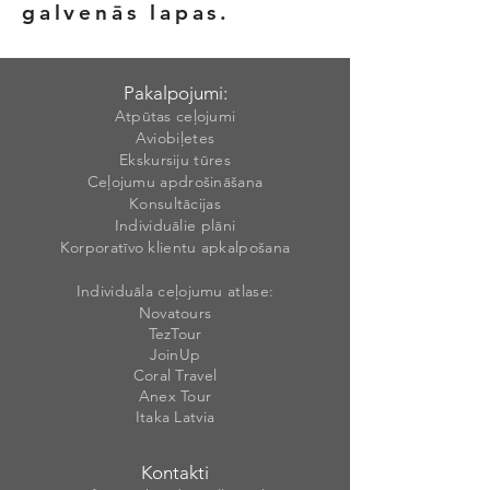
galvenās lapas.
Pakalpojumi:
Atpūtas ceļojumi
Aviobiļetes
Ekskursiju tūres
Ceļojumu apdrošināšana
Konsultācijas
Individuālie plāni
Korporatīvo klientu apkalpošana
Individuāla ceļojumu atlase:
Novatours
TezTour
JoinUp
Coral Travel
Anex Tour
Itaka Latvia
Kontakti